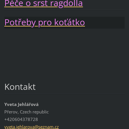
Péče o srst ragdolla
Potřeby pro koťátko
Kontakt
Yveta Jehlářová
Přerov, Czech republic
+420604378728
yveta.je
hlarova@
seznam.c
z