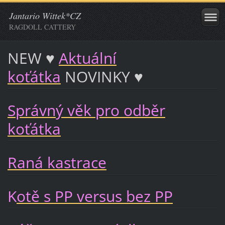
Jantario Wittek*CZ
RAGDOLL CATTERY
NEW ♥
Aktuální
koťátka
NOVINKY ♥
Správný věk pro odběr
koťátka
Raná kastrace
K
otě s PP versus bez PP