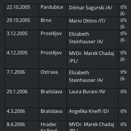
22.10.2005
Pardubice
tříd
Ditmar Sagurski /A/
(6 -
29.10.2005
Brno
tříd
Mario Ottino /IT/
(6 -
3.12.2005
Prostějov
tříd
Elizabeth
(6 -
Steinhauser /A/
4.12.2005
Prostějov
tříd
MVDr. Marek Chadaj
(6 -
/PL/
7.1.2006
Ostrava
tříd
Elizabeth
(6 -
Steinhauser /A/
29.1.2006
Bratislava
Laura Burani /N/
tříd
4.3.2006
Bratislava
Angelika Kneifl /D/
tříd
8.4.2006
Hradec
MVDr. Marek Chadaj
tříd
Králové
/PL/