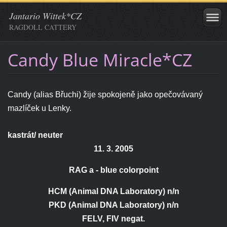
Jantario Wittek*CZ
RAGDOLL CATTERY
Candy Blue Miracle*CZ
Candy (alias Břuchi) žije spokojeně jako opečovávaný
mazlíček u Lenky.
kastrát/ neuter
11. 3. 2005
RAG a - blue colorpoint
HCM (Animal DNA Laboratory) n/n
PKD (Animal DNA Laboratory) n/n
FELV, FIV negat.