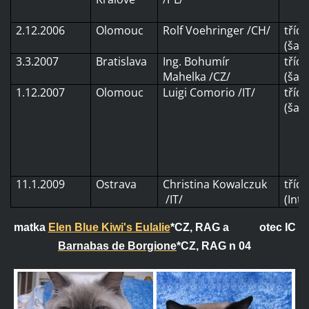
2.12.2006
Olomouc
Rolf Voehringer /CH/
třída
(šam
3.3.2007
Bratislava
Ing. Bohumír
třída
Mahelka /CZ/
(šam
1.12.2007
Olomouc
Luigi Comorio /IT/
třída
(šam
11.1.2009
Ostrava
Christina Kowalczuk
třída
/IT/
(Int
matka
Elen Blue Kiwi's Eulalie
*CZ
, RAG a otec IC
Barnabas de Borgione
*CZ, RAG n 04