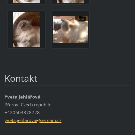
Kontakt
Yveta Jehlářová
Přerov, Czech republic
+420604378728
yveta.je
hlarova@
seznam.c
z