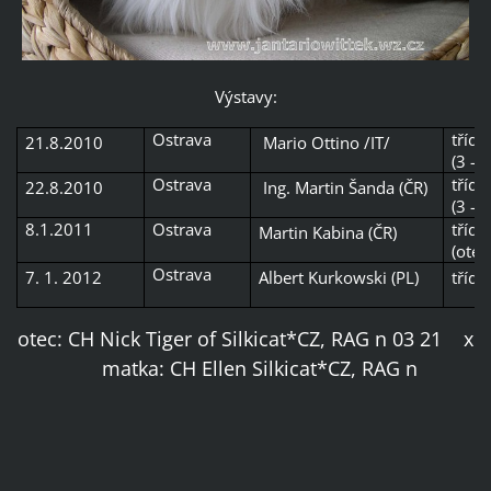
Výstavy:
Ostrava
třída
21.8.2010
Mario Ottino /IT/
(3 - 
Ostrava
třída
22.8.2010
Ing. Martin Šanda (ČR)
(3 - 
8.1.2011
Ostrava
třída
Martin Kabina (ČR)
(otev
Ostrava
7. 1. 2012
Albert Kurkowski (PL)
třída
otec: CH Nick Tiger of Silkicat*CZ, RAG n 03 21 x
matka: CH Ellen Silkicat*CZ, RAG n