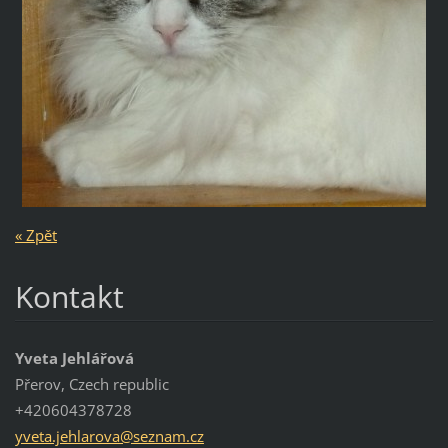
« Zpět
Kontakt
Yveta Jehlářová
Přerov, Czech republic
+420604378728
yveta.je
hlarova@
seznam.c
z