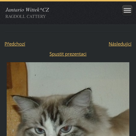
Jantario Wittek*CZ
RAGDOLL CATTERY
Předchozí
Následující
Spustit prezentaci