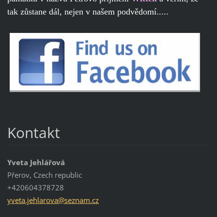
tak zůstane dál, nejen v našem podvědomí.....
Kontakt
Yveta Jehlářová
Přerov, Czech republic
+420604378728
yveta.je
hlarova@
seznam.c
z