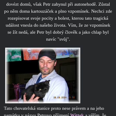
dovézt domů, však Petr zahynul při autonehodě. Zůstal
po něm doma kartouzáček a plno vzpomínek. Nechci zde
rozepisovat svoje pocity a bolest, kterou tato tragická
událost vnesla do našeho života. Vím, že ze vzpomínek
se žít nedá, ale Petr byl dobrý člověk a jako chlap byl
navíc "svůj".
Tato chovatelská stanice proto nese právem a na jeho
památku v názvu Petrovo příjmení
Wittek
a věřím, že