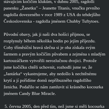
stávajícím kočičím klukům, v dubnu 2005, ragdollí
panenku „Žanetku" – Jeanette Titanis, vnučku prvního
ragdolla dovezeného v roce 1989 z USA do tehdejšího
Československa - ragdolla jménem Chubby Tuftytoes.
Původní obavy, jak ji naši dva hošíci přijmou, se
rozplynuly během několika hodin po jejím příjezdu.
Coby tříměsíční hravá slečna si je oba získala svým
šarmem a pravým kočičím půvabem a zejména s mladým
kartouzáčkem vytvořili nerozlučnou dvojici. Protože
jsme kočičku chtěli uchovnit, rozhodli jsme se, že
„Jantárka“ vykastrujeme, aby nedošlo k nechtěnému
krytí a jí pořídíme domů nepříbuzného ragdollího
ženicha. Podařilo se nám zamluvit si krásného kocourka
jménem Candy Blue Miracle.
5. června 2005, den před tím, než jsme si měli kocourka