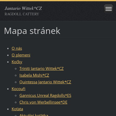
Jantario Wittek*CZ
RAGDOLL CATTERY
Mapa stránek
O nás
O plemeni
Kočky
Triniti Jantario Wittek*CZ
Isabela Mishi*CZ
Quintessa Jantario Wittek*CZ
Kocouři
Gannicus Unreal Ragdolls*ES
Chris von Werbellinsee*DE
Koťata
Aktuální koťátka