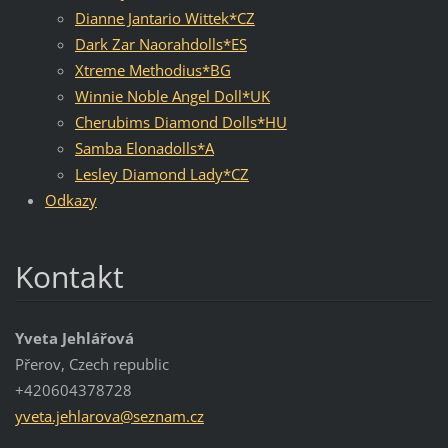
Dianne Jantario Wittek*CZ
Dark Zar Naorahdolls*ES
Xtreme Methodius*BG
Winnie Noble Angel Doll*UK
Cherubims Diamond Dolls*HU
Samba Elonadolls*A
Lesley Diamond Lady*CZ
Odkazy
Kontakt
Yveta Jehlářová
Přerov, Czech republic
+420604378728
yveta.je
hlarova@
seznam.c
z