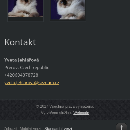
Kontakt
Yveta Jehlářová
Přerov, Czech republic
+420604378728
yveta.je
hlarova@
seznam.c
z
© 2017 Všechna práva vyhrazena.
Vytvořeno službou
Webnode
Zobrazit:
Mobilní verzi
|
Standardní verzi