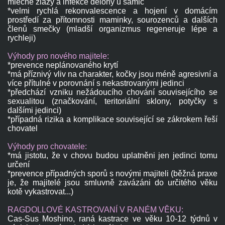
mléčné žlázy a infekce dělohy u samic
*velmi rychlá rekonvalescence a hojení v domácím
prostředí za přítomnosti maminky, sourozenců a dalších
členů smečky (mladší organizmus regeneruje lépe a
rychleji)
Výhody pro nového majitele:
*prevence neplánovaného krytí
*má příznivý vliv na charakter, kočky jsou méně agresivní a
více přítulné v porovnání s nekastrovanými jedinci
*předchází vzniku nežádoucího chování souvisejícího se
sexualitou (značkování, teritoriální sklony, potyčky s
dalšími jedinci)
*případná rizika a komplikace související se zákrokem řeší
chovatel
Výhody pro chovatele:
*má jistotu, že v chovu budou uplatněni jen jedinci tomu
určení
*prevence případných sporů s novými majiteli (běžná praxe
je, že majitelé jsou smluvně zavázáni do určitého věku
kotě vykastrovat...)
RAGDOLLOVÉ KASTROVANÍ V RANÉM VĚKU:
Cas-Sus Moshino, raná kastrace ve věku 10-12 týdnů v