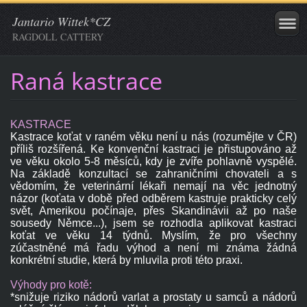
Jantario Wittek*CZ
RAGDOLL CATTERY
Raná kastrace
KASTRACE
Kastrace koťat v raném věku není u nás (rozumějte v ČR)
příliš rozšířená. Ke konvenční kastraci je přistupováno až
ve věku okolo 5-8 měsíců, kdy je zvíře pohlavně vyspělé.
Na základě konzultací se zahraničními chovateli a s
vědomím, že veterinární lékaři nemají na věc jednotný
názor (koťata v době před odběrem kastruje prakticky celý
svět, Amerikou počínaje, přes Skandinávii až po naše
sousedy Němce...), jsem se rozhodla aplikovat kastraci
koťat ve věku 14 týdnů. Myslím, že pro všechny
zúčastněné má řadu výhod a není mi známa žádná
konkrétní studie, která by mluvila proti této praxi.
Výhody pro kotě:
*snižuje riziko nádorů varlat a prostaty u samců a nádorů