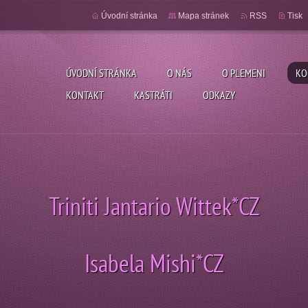
Úvodní stránka
Mapa stránek
RSS
Tisk
ÚVODNÍ STRÁNKA
O NÁS
O PLEMENI
KO
KONTAKT
KASTRÁTI
ODKAZY
Triniti Jantario Wittek*CZ
Isabela Mishi*CZ