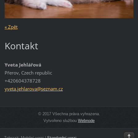
« Zpět
Kontakt
Yveta Jehlářová
Přerov, Czech republic
+420604378728
yveta.je
hlarova@
seznam.c
z
© 2017 Všechna práva vyhrazena.
Vytvořeno službou
Webnode
Zobrazit:
Mobilní verzi
|
Standardní verzi