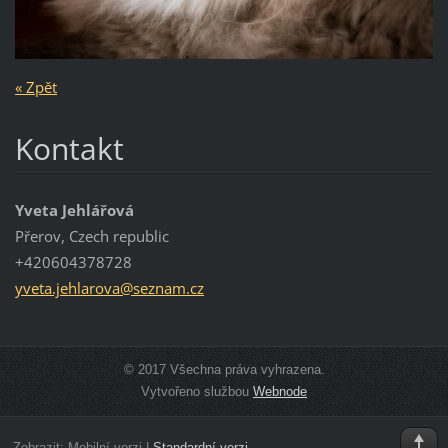
« Zpět
Kontakt
Yveta Jehlářová
Přerov, Czech republic
+420604378728
yveta.je
hlarova@
seznam.c
z
© 2017 Všechna práva vyhrazena.
Vytvořeno službou
Webnode
Zobrazit:
Mobilní verzi
|
Standardní verzi