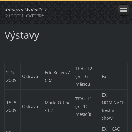
Jantario Wittek*CZ
RAGDOLL CATTERY
Výstavy
Třída 12
2. 5.
Eric Reijers /
Ostrava
( 3 – 6
Ex1
2009
ČR/
měsíců
EX1
Třída 11
15. 8.
Mario Ottino
NOMINACE
Ostrava
(6 - 10
2009
/ IT/
Best in
měsíců)
show
EX1, CAC