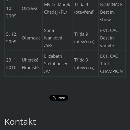
31.
MVDr. Marek
Třída 9
NOMINACE
10.
Ostrava
Chadaj /PL/
(otevřená)
Best in
2009
show
Soňa
EX1, CAC
5. 12.
Třída 9
Olomouc
Ivanková
Best in
2009
(otevřená)
/SR/
variete
Elizabeth
EX1, CAC
23. 1.
Uherské
Třída 9
Steinhauser
Titul
2010
Hradiště
(otevřená)
/A/
CHAMPION
Kontakt