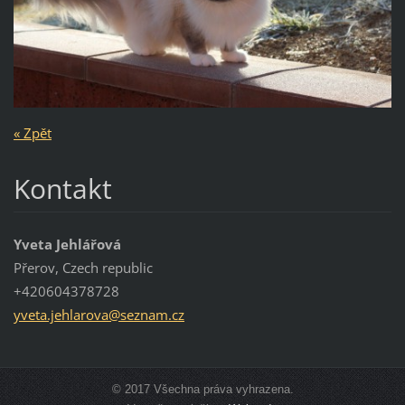
« Zpět
Kontakt
Yveta Jehlářová
Přerov, Czech republic
+420604378728
yveta.je
hlarova@
seznam.c
z
© 2017 Všechna práva vyhrazena.