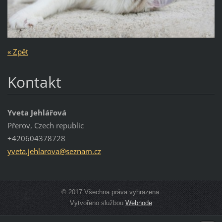
« Zpět
Kontakt
Yveta Jehlářová
Přerov, Czech republic
+420604378728
yveta.je
hlarova@
seznam.c
z
© 2017 Všechna práva vyhrazena.
Vytvořeno službou
Webnode