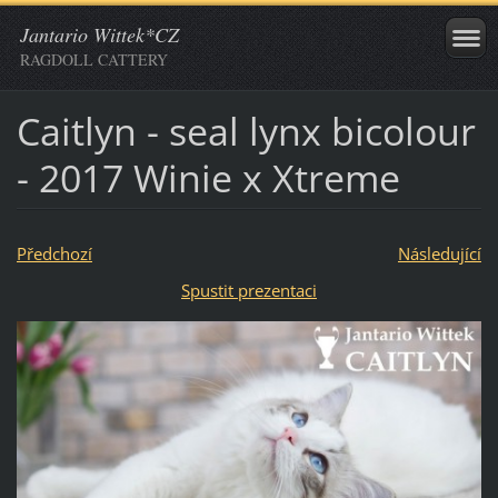
Jantario Wittek*CZ
RAGDOLL CATTERY
Caitlyn - seal lynx bicolour
- 2017 Winie x Xtreme
Předchozí
Následující
Spustit prezentaci