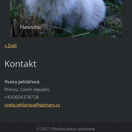
« Zpět
Kontakt
Yveta Jehlářová
Přerov, Czech republic
+420604378728
yveta.je
hlarova@
seznam.c
z
© 2017 Všechna práva vyhrazena.