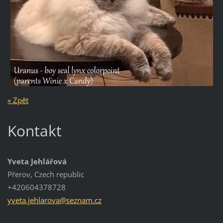
« Zpět
Kontakt
Yveta Jehlářová
Přerov, Czech republic
+420604378728
yveta.je
hlarova@
seznam.c
z