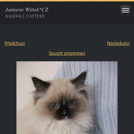
Jantario Wittek*CZ
RAGDOLL CATTERY
Předchozí
Následující
Spustit prezentaci