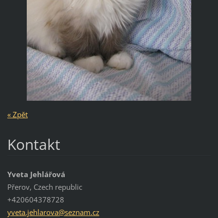
« Zpět
Kontakt
Yveta Jehlářová
Přerov, Czech republic
+420604378728
yveta.je
hlarova@
seznam.c
z