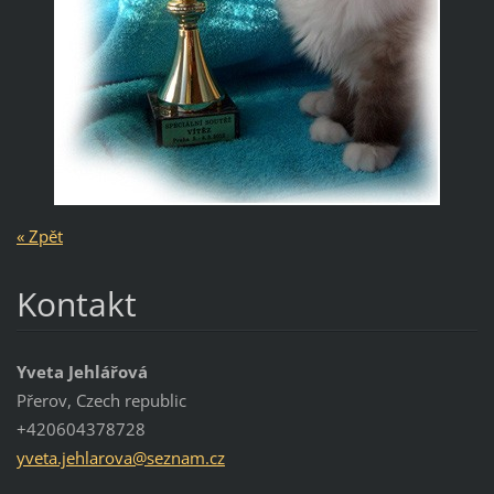
« Zpět
Kontakt
Yveta Jehlářová
Přerov, Czech republic
+420604378728
yveta.je
hlarova@
seznam.c
z