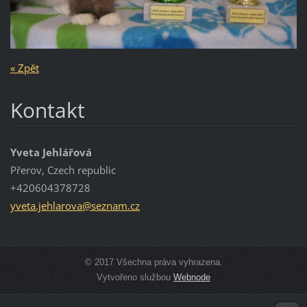
« Zpět
Kontakt
Yveta Jehlářová
Přerov, Czech republic
+420604378728
yveta.je
hlarova@
seznam.c
z
© 2017 Všechna práva vyhrazena.
Vytvořeno službou
Webnode