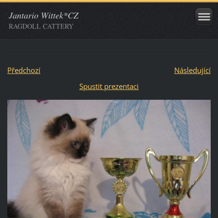
Jantario Wittek*CZ
RAGDOLL CATTERY
Předchozí
Následující
Spustit prezentaci