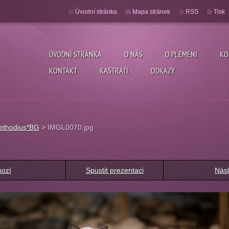
Úvodní stránka
Mapa stránek
RSS
Tisk
ÚVODNÍ STRÁNKA
O NÁS
O PLEMENI
KO
KONTAKT
KASTRÁTI
ODKAZY
Methodius*BG
>
IMGL0070.jpg
hozí
Spustit prezentaci
Násl