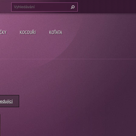
ČKY
KOCOUŘI
KOŤATA
edující