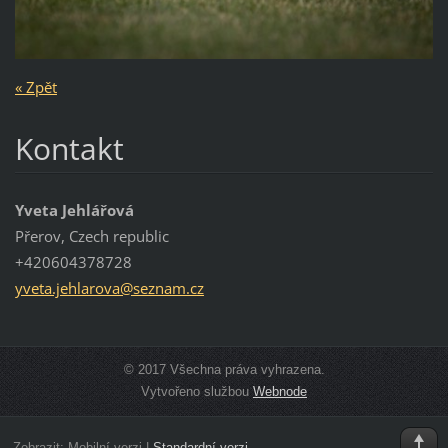
« Zpět
Kontakt
Yveta Jehlářová
Přerov, Czech republic
+420604378728
yveta.je
hlarova@
seznam.c
z
© 2017 Všechna práva vyhrazena.
Vytvořeno službou
Webnode
Zobrazit:
Mobilní verzi
|
Standardní verzi