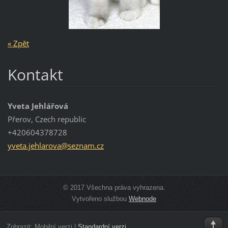
« Zpět
Kontakt
Yveta Jehlářová
Přerov, Czech republic
+420604378728
yveta.je
hlarova@
seznam.c
z
© 2017 Všechna práva vyhrazena.
Vytvořeno službou
Webnode
Zobrazit:
Mobilní verzi
|
Standardní verzi