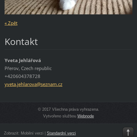
« Zpět
Kontakt
Yveta Jehlářová
Přerov, Czech republic
+420604378728
yveta.je
hlarova@
seznam.c
z
© 2017 Všechna práva vyhrazena.
Vytvořeno službou
Webnode
Zobrazit:
Mobilní verzi
|
Standardní verzi