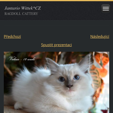
Jantario Wittek*CZ
RAGDOLL CATTERY
Předchozí
Následující
Spustit prezentaci