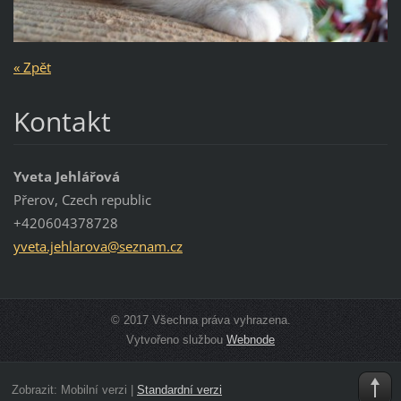
« Zpět
Kontakt
Yveta Jehlářová
Přerov, Czech republic
+420604378728
yveta.je
hlarova@
seznam.c
z
© 2017 Všechna práva vyhrazena.
Vytvořeno službou
Webnode
Zobrazit:
Mobilní verzi
|
Standardní verzi