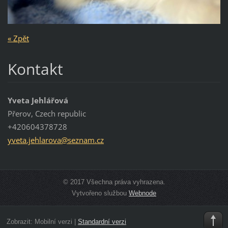
« Zpět
Kontakt
Yveta Jehlářová
Přerov, Czech republic
+420604378728
yveta.je
hlarova@
seznam.c
z
© 2017 Všechna práva vyhrazena.
Vytvořeno službou
Webnode
Zobrazit:
Mobilní verzi
|
Standardní verzi