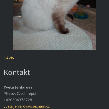
« Zpět
Kontakt
Yveta Jehlářová
Přerov, Czech republic
+420604378728
yveta.je
hlarova@
seznam.c
z