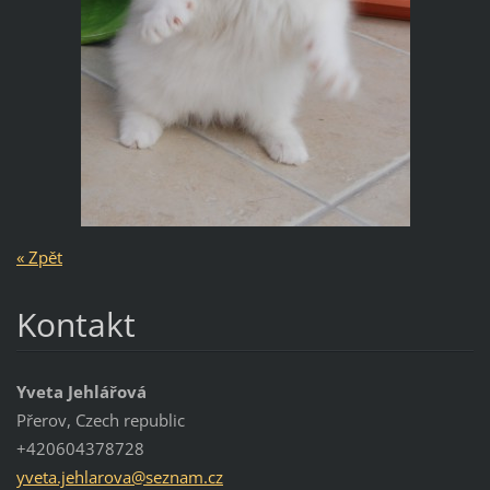
« Zpět
Kontakt
Yveta Jehlářová
Přerov, Czech republic
+420604378728
yveta.je
hlarova@
seznam.c
z