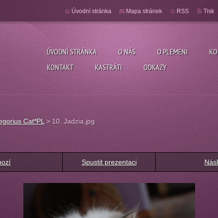
Úvodní stránka
Mapa stránek
RSS
Tisk
ÚVODNÍ STRÁNKA
O NÁS
O PLEMENI
KO
KONTAKT
KASTRÁTI
ODKAZY
egorius Cat*PL
>
10. Jadzia.jpg
hozí
Spustit prezentaci
Násl