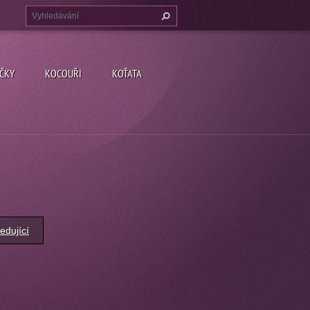
ČKY
KOCOUŘI
KOŤATA
edující