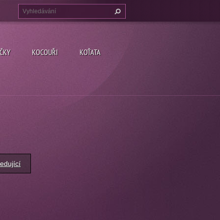
ČKY
KOCOUŘI
KOŤATA
edující