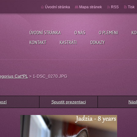
Úvodní stránka
Mapa stránek
RSS
Tisk
ÚVODNÍ STRÁNKA
O NÁS
O PLEMENI
KO
KONTAKT
KASTRÁTI
ODKAZY
egorius Cat*PL
>
1-DSC_0270.JPG
hozí
Spustit prezentaci
Násl